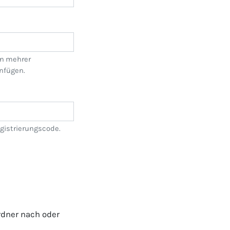
en mehrer
infügen.
gistrierungscode.
rdner nach oder